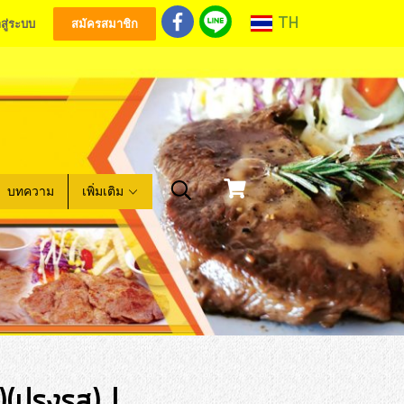
TH
าสู่ระบบ
สมัครสมาชิก
บทความ
เพิ่มเติม
)(ปรุงรส) L