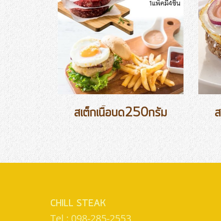
สเต็กเนื้อบด250กรัม
ส
CHILL STEAK
Tel : 098-285-2553