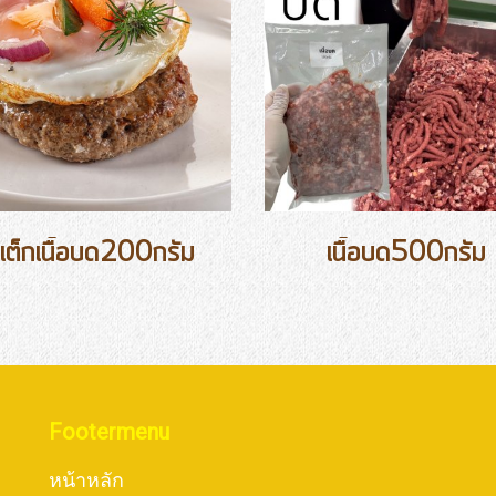
เต็กเนื้อบด200กรัม
เนื้อบด500กรัม
Footermenu
หน้าหลัก