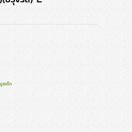
นูสเต็ก