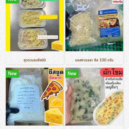
ชุดรวมอบชีสมินิ
มอสซาเรลลา ชีส 100 กรัม
New
New