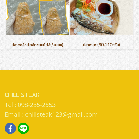
ปลาดอลี่ชุปเกล็ดขนมปังM(ชีลแยก)
ปลาซาบะ (90-110กรัม)
CHILL STEAK
Tel : 098-285-2553
Email : chillsteak123@gmail.com