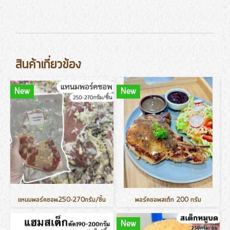
สินค้าเกี่ยวข้อง
New
New
แหนมพอร์คชอพ250-270กรัม/ชิ้น
พอร์คขอพสเต็ก 200 กรัม
New