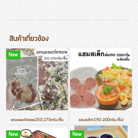
สินค้าเกี่ยวข้อง
New
แหนมพอร์คชอพ250-270กรัม/ชิ้น
แฮมสเต็ก(190-200กรัม/ชิ้น)
New
New